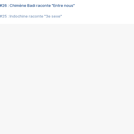
#26 : Chimène Badi raconte "Entre nous"
#25 : Indochine raconte "3e sexe"
#24 : Zaho raconte "C'est chelou"
#23 : Patrick Bruel raconte "Au café des délices"
#22 : Kyo raconte "Le chemin"
#21 : Nolwenn Leroy raconte "Cassé"
#20 : Patrick Hernandez raconte "Born to be alive"
#19 : Lorie raconte "Près de moi"
#18 : Michael Jones raconte "A nos actes manqués" (avec Jean-Jacque
#17 : Khaled raconte "Aïcha"
#16 : Corneille raconte "Parce qu'on vient de loin"
#15 : Indochine raconte "L'aventurier"