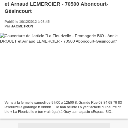
et Arnaud LEMERCIER - 70500 Aboncourt-
Gésincourt
Publié le 10/12/2012 à 08:45
Par
JACMETRON
Vente à la ferme le samedi de 9 h00 à 12h00 8, Grande Rue 03 84 68 79 83
lafleurizelle@orange.fr Ahhhh..... le bon beurre ! A yant acheté du beurre cru
bio « La Fleurizelle » (un vrai régal) à Gray au magasin «Espace BIO
Nature», j’ai voulu connaitre...