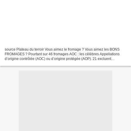
source Plateau du terroir Vous aimez le fromage ? Vous aimez les BONS
FROMAGES ? Pourtant sur 46 fromages AOC : les célèbres Appellations
d’origine contrôlée (AOC) ou d’origine protégée (AOP). 21 excluent
systématiquement les OGM de l’alimentation des...