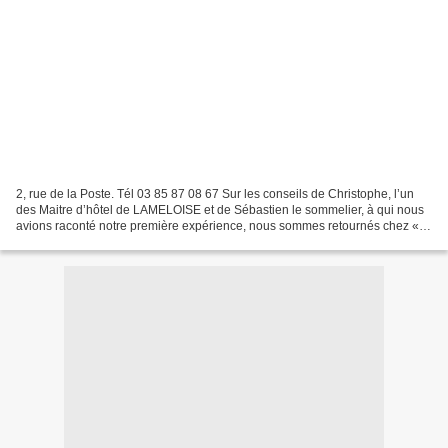
2, rue de la Poste. Tél 03 85 87 08 67 Sur les conseils de Christophe, l’un
des Maitre d’hôtel de LAMELOISE et de Sébastien le sommelier, à qui nous
avions raconté notre première expérience, nous sommes retournés chez «
Pierre et Jean » le bistro de la...