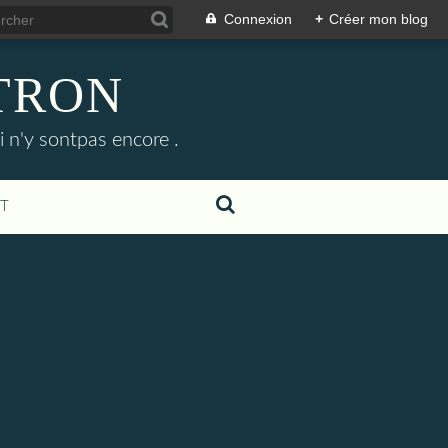
Connexion
+
Créer mon blog
ETRON
i n'y sontpas encore .
T