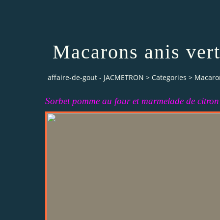
Macarons anis ver
affaire-de-gout - JACMETRON
>
Categories
>
Macaron
Sorbet pomme au four et marmelade de citron