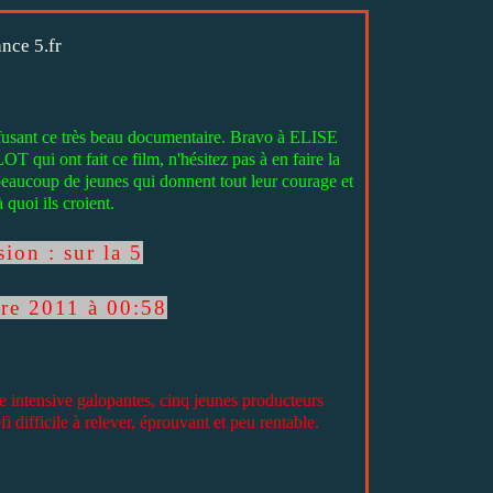
nce 5.fr
fusant ce très beau documentaire. Bravo à ELISE
t fait ce film, n'hésitez pas à en faire la
eaucoup de jeunes qui donnent tout leur courage et
 quoi ils croient.
ion : sur la 5
re 2011 à 00:58
e intensive galopantes, cinq jeunes producteurs
i difficile à relever, éprouvant et peu rentable.