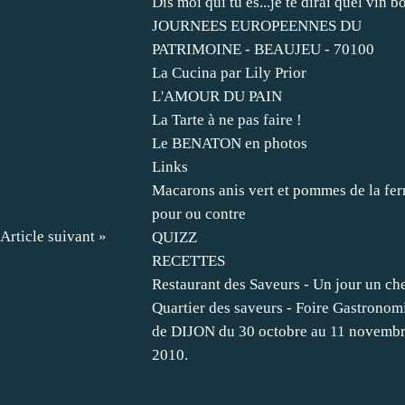
Dis moi qui tu es...je te dirai quel vin b
JOURNEES EUROPEENNES DU
PATRIMOINE - BEAUJEU - 70100
La Cucina par Lily Prior
L'AMOUR DU PAIN
La Tarte à ne pas faire !
Le BENATON en photos
Links
Macarons anis vert et pommes de la fe
pour ou contre
Article suivant »
QUIZZ
RECETTES
Restaurant des Saveurs - Un jour un che
Quartier des saveurs - Foire Gastronom
de DIJON du 30 octobre au 11 novemb
2010.