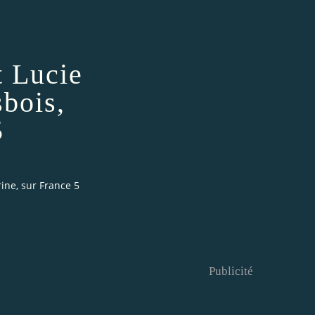
t Lucie
bois,
5
rine, sur France 5
Publicité