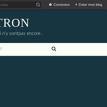
Connexion
+
Créer mon blog
ETRON
i n'y sontpas encore .
T