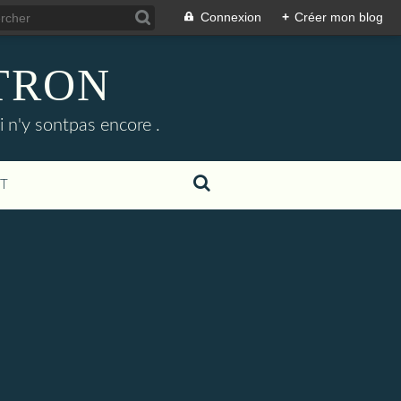
Connexion
+
Créer mon blog
ETRON
i n'y sontpas encore .
T