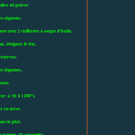
live sel
poivre
es oignons.
use avec 2 cuiller
ées à soupe d'huile.
u, éteignez le
feu,
réservez.
les légumes.
seur.
our à th 6
(180°).
ur en
terre.
ans le
plat.
de tomate, de courgette
.