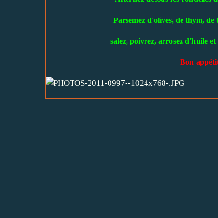
Parsemez d'oliv
es, de thym, de b
salez, poivrez, arr
osez d'huile e
Bon appétit