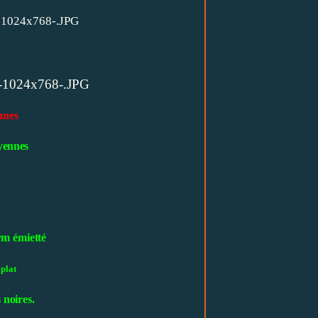
nnes
yennes
ym émietté
 plat
 noires.