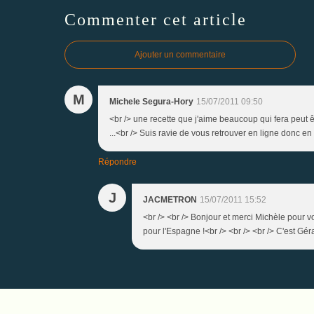
Commenter cet article
Ajouter un commentaire
M
Michele Segura-Hory
15/07/2011 09:50
<br /> une recette que j'aime beaucoup qui fera peut ê
...<br /> Suis ravie de vous retrouver en ligne donc en
Répondre
J
JACMETRON
15/07/2011 15:52
<br /> <br /> Bonjour et merci Michèle pour 
pour l'Espagne !<br /> <br /> <br /> C'est Géra