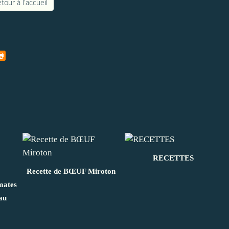
tour à l'accueil
RECETTES
Recette de BŒUF Miroton
mates
au