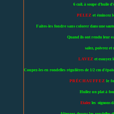
6 cuil. à soupe d'huile d'o
PELEZ
et émincez l
Faites-les fondre sans colorer
dans une saute
Quand ils ont rendu leur ea
sal
ez, poivrez et 
LAVEZ
et essuyez 
Coupez-les en rondelles régul
ières de 1/2 cm
d'épais
PRÉCHAUFFEZ
le f
Huilez un plat à fo
Etalez
les oignons d
Alternez dessus les rond
elles 