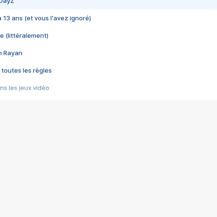
 DayZ
 a 13 ans (et vous l'avez ignoré)
e (littéralement)
im Rayan
 toutes les règles
s les jeux vidéo
us choquant de Rockstar ? - Le scandale BULLY
e plus moche de Steam
du RÊVE tourne au CAUCHEMAR
pendant 8 heures
it… à tort
umiliés par un jeu vidéo
ire - Final Fantasy 8