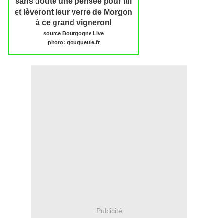
sans doute une pensée pour lui
et lèveront leur verre de Morgon
à ce grand vigneron!
source Bourgogne Live
photo: gougueule.fr
Publicité