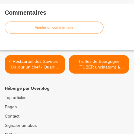
Commentaires
Ajouter un commentaire
< Restaurant des Saveurs -
Truffes de Bourgogne
Un jour un chef - Quartier
(TUBER uncinatum) à
des saveurs - Foire
Champlitte 70600 >
Gastronomique de DIJON
du 30 octobre au 11
Hébergé par Overblog
novembre 2010.
Top articles
Pages
Contact
Signaler un abus