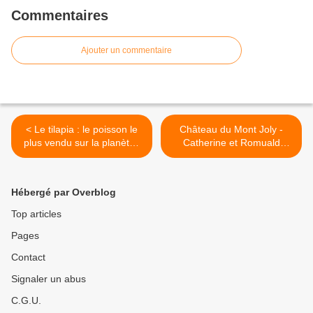
Commentaires
Ajouter un commentaire
< Le tilapia : le poisson le
Château du Mont Joly -
plus vendu sur la planète !
Catherine et Romuald
Pire que le Panga ?
Fassenet - 39100
SAMPANS près de Dole. >
Hébergé par Overblog
Top articles
Pages
Contact
Signaler un abus
C.G.U.