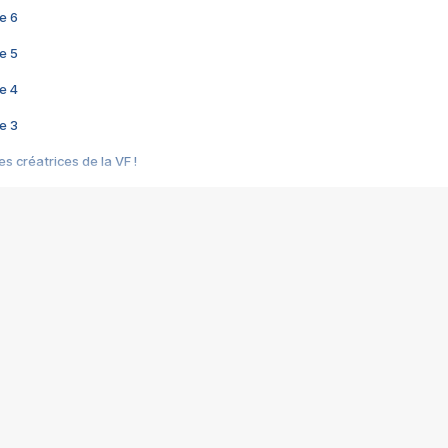
e 6
e 5
e 4
e 3
s créatrices de la VF !
e 2
e 1
e Mektoub My Love arrive enfin ! Rencontre avec Shaïn Boumedine et Sal
i : après Toni en famille
elle réalise le bouleversant Dites lui que je l'aime
ais ! Rencontre autour de Vie privée de Rebecca Zlotowski
 de Marguerite, Grave... Rencontre avec Ella Rumpf