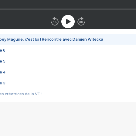
bey Maguire, c'est lui ! Rencontre avec Damien Witecka
e 6
e 5
e 4
e 3
s créatrices de la VF !
e 2
e 1
e Mektoub My Love arrive enfin ! Rencontre avec Shaïn Boumedine et Sal