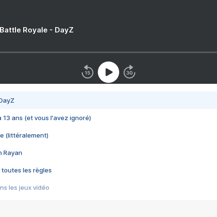
 Battle Royale - DayZ
 DayZ
 a 13 ans (et vous l'avez ignoré)
e (littéralement)
im Rayan
 toutes les règles
s les jeux vidéo
us choquant de Rockstar ? - Le scandale BULLY