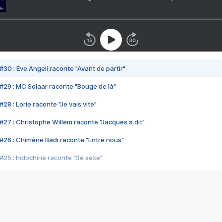
#30 : Eve Angeli raconte "Avant de partir"
#29 : MC Solaar raconte "Bouge de là"
28 : Lorie raconte "Je vais vite"
#27 : Christophe Willem raconte "Jacques a dit"
#26 : Chimène Badi raconte "Entre nous"
#25 : Indochine raconte "3e sexe"
#24 : Zaho raconte "C'est chelou"
#23 : Patrick Bruel raconte "Au café des délices"
#22 : Kyo raconte "Le chemin"