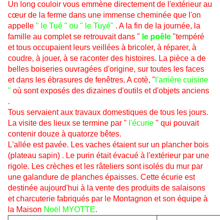
Un long couloir vous emmène directement de l'extérieur au
cœur de la ferme dans une immense cheminée que l'on
appelle
" le Tué " ou " le Tuyé"
. A la fin de la journée, la
famille au complet se retrouvait dans
"
le poêle
"tempéré
et tous occupaient leurs veillées à bricoler, à réparer, à
coudre, à jouer, à se raconter des histoires. La pièce a de
belles boiseries ouvragées d'origine, sur toutes les faces
et dans les ébrasures de fenêtres. A cotè, "
l'arrière cuisine
"
où sont exposés des dizaines d'outils et d'objets anciens
.
Tous servaient aux travaux domestiques de tous les jours
.
La visite des lieux se
termine par
"
l'écurie
" qui pouvait
contenir douze à quatorze bêtes.
L'allée est pavée. Les vaches étaient sur un plancher bois
(plateau sapin) . Le purin était évacué à l'extérieur par une
rigole. Les crèches et les râteliers sont isolés du mur par
une galandure de planches épaisses.
Cette écurie est
destinée aujourd'hui à la
vente des
produits de salaisons
et charcuterie
fabriqués par le Montagnon et son équipe à
la Maison
Noël MYOTTE
.