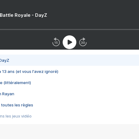
 Battle Royale - DayZ
 DayZ
 a 13 ans (et vous l'avez ignoré)
e (littéralement)
im Rayan
 toutes les règles
s les jeux vidéo
us choquant de Rockstar ? - Le scandale BULLY
e plus moche de Steam