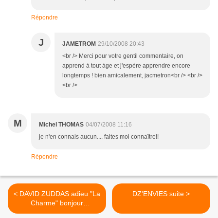
Répondre
J
JAMETROM
29/10/2008 20:43
<br /> Merci pour votre gentil commentaire, on
apprend à tout àge et j'espère apprendre encore
longtemps ! bien amicalement, jacmetron<br /> <br />
<br />
M
Michel THOMAS
04/07/2008 11:16
je n'en connais aucun.... faites moi connaître!!
Répondre
< DAVID ZUDDAS adieu "La
DZ'ENVIES suite >
Charme" bonjour
DZ'ENVIES