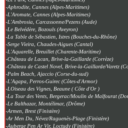
-Aphrodite, Cannes (Alpes-Maritimes)
-L'Aromate, Cannes (Alpes-Maritimes)
-L'Ambrosia, Carcassonne/Pezens (Aude)
-Le Belvédère, Bozouls (Aveyron)
-La Table de Sébastien, Istres (Bouches-du-Rhône)
-Serge Vieira, Chaudes-Aigues (Cantal)
-L'Aquarelle, Breuillet (Charente-Maritime)
-Château de Lacan, Brive-la-Gaillarde (Corrèze)
-Château de Castel Novel, Brive-la-Gaillarde/Varetz (C
-Palm Beach, Ajaccio (Corse-du-sud)
-L'Agapa, Perros-Guirec (Côtes-d'Armor)
-LOiseau des Vignes, Beaune ( Côte d'Or )
-La Tour des Vents, Bergerac/Moulin de Malfourat (Do
-Le Balthazar, Montélimar, (Drôme)
-Armen, Brest (Finistère)
-Ar Men Du, Névez/Raguenès-Plage (Finistère)
-Auberge Pen Ar Vir, Loctudy (Finistère)