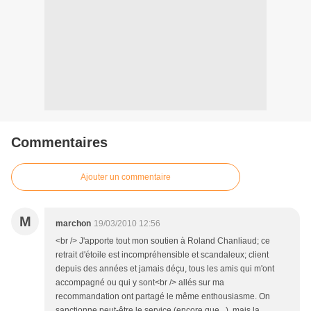
Commentaires
Ajouter un commentaire
M
marchon
19/03/2010 12:56
<br /> J'apporte tout mon soutien à Roland Chanliaud; ce
retrait d'étoile est incompréhensible et scandaleux; client
depuis des années et jamais déçu, tous les amis qui m'ont
accompagné ou qui y sont<br /> allés sur ma
recommandation ont partagé le même enthousiasme. On
sanctionne peut-être le service (encore que...), mais la