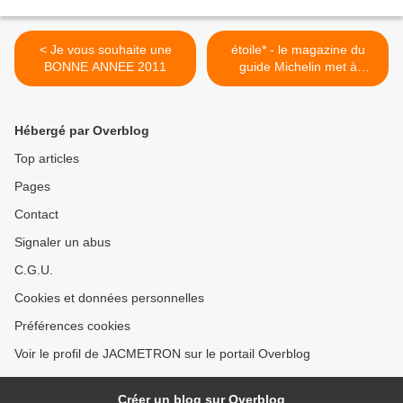
< Je vous souhaite une
étoile* - le magazine du
BONNE ANNEE 2011
guide Michelin met à
l’honneur le JURA dans son
numéro de Décembre-
Janvier dans l’article « La
Hébergé par Overblog
Route de l’Inspecteur » >
Top articles
Pages
Contact
Signaler un abus
C.G.U.
Cookies et données personnelles
Préférences cookies
Voir le profil de JACMETRON sur le portail Overblog
Créer un blog sur Overblog