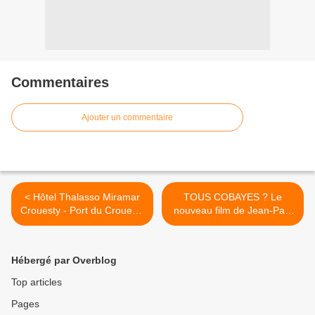
Commentaires
Ajouter un commentaire
< Hôtel Thalasso Miramar
TOUS COBAYES ? Le
Crouesty - Port du Crouesty
nouveau film de Jean-Paul
- 56640 Arzon
JAUD dénonce les OGM et
le nucléaire >
Hébergé par Overblog
Top articles
Pages