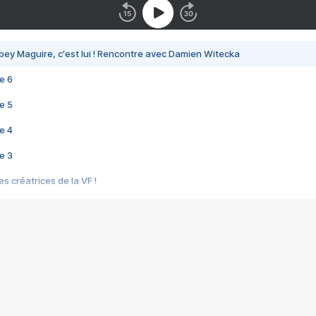
bey Maguire, c'est lui ! Rencontre avec Damien Witecka
e 6
e 5
e 4
e 3
s créatrices de la VF !
e 2
e 1
e Mektoub My Love arrive enfin ! Rencontre avec Shaïn Boumedine et Sal
i : après Toni en famille
elle réalise le bouleversant Dites lui que je l'aime