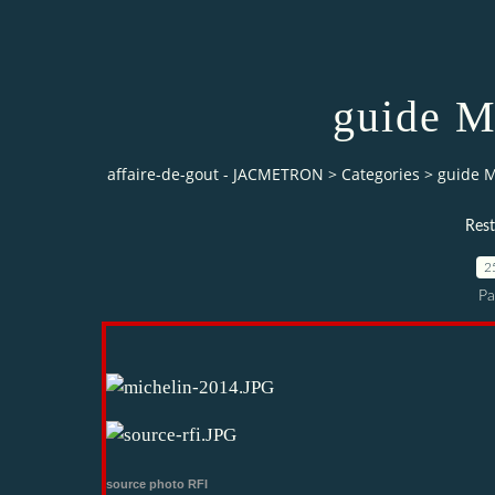
guide M
affaire-de-gout - JACMETRON
>
Categories
>
guide M
Rest
2
P
source photo RFI