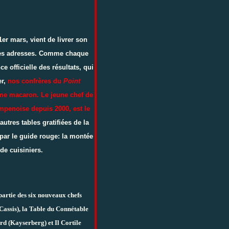
1er mars, vient de livrer son
lles adresses. Comme chaque
e officielle des résultats, qui
er,
nos confrères du
Point
ème macaron. Le jeune chef de
mpenoise depuis 2000, est le
 autres tables gratifiées de la
par le guide rouge: la montée
de cuisiniers.
partie des six nouveaux chefs
(Cassis), la Table du Connétable
d (Kayserberg) et Il Cortile