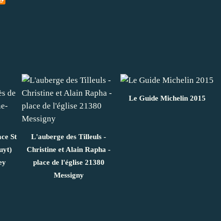
Le Guide Michelin 2015
ace St
L'auberge des Tilleuls -
uyt)
Christine et Alain Rapha -
ey
place de l'église 21380
Messigny