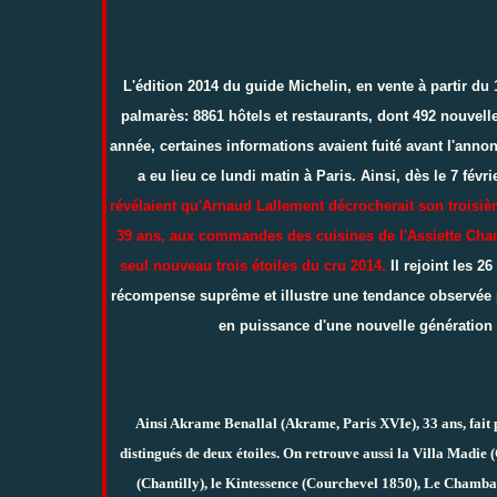
L'édition 2014 du guide Michelin, en vente à partir du 
palmarès: 8861 hôtels et restaurants, dont 492 nouve
année, certaines informations avaient fuité avant l'annonc
a eu lieu ce lundi matin à Paris. Ainsi, dès le 7 févri
révélaient qu'Arnaud Lallement décrocherait son troisi
39 ans, aux commandes des cuisines de l'Assiette Cha
seul nouveau trois étoiles du cru 2014.
Il rejoint les 26
récompense suprême et illustre une tendance observée 
en puissance d'une nouvelle génération 
Ainsi Akrame Benallal (Akrame, Paris XVIe), 33 ans, fait 
distingués de deux étoiles. On retrouve aussi la Villa Madie 
(Chantilly), le Kintessence (Courchevel 1850), Le Chambar