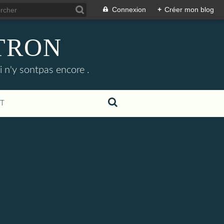
Connexion
+
Créer mon blog
ETRON
i n'y sontpas encore .
T