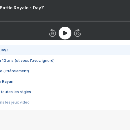
 Battle Royale - DayZ
 DayZ
 a 13 ans (et vous l'avez ignoré)
e (littéralement)
im Rayan
 toutes les règles
s les jeux vidéo
us choquant de Rockstar ? - Le scandale BULLY
e plus moche de Steam