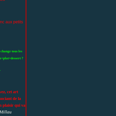
nc aux petits
change tous les
e+plat+dessert ?
.
ez, cet art
ociant de la
 plaisir qui va
Millau