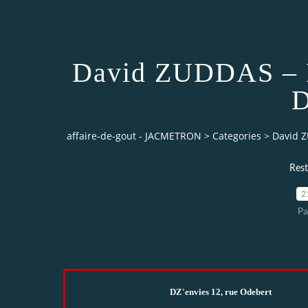
David ZUDDAS – R
affaire-de-gout - JACMETRON
>
Categories
>
David Z
Rest
2
P
DZ'envies 12, rue Odebert