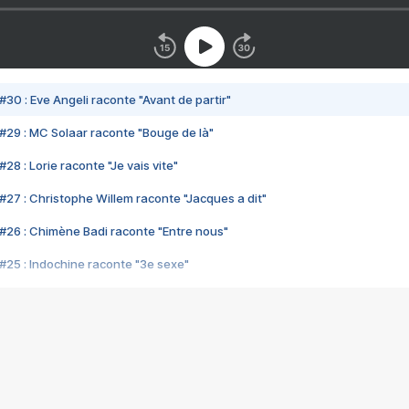
#30 : Eve Angeli raconte "Avant de partir"
#29 : MC Solaar raconte "Bouge de là"
28 : Lorie raconte "Je vais vite"
#27 : Christophe Willem raconte "Jacques a dit"
#26 : Chimène Badi raconte "Entre nous"
#25 : Indochine raconte "3e sexe"
#24 : Zaho raconte "C'est chelou"
#23 : Patrick Bruel raconte "Au café des délices"
#22 : Kyo raconte "Le chemin"
#21 : Nolwenn Leroy raconte "Cassé"