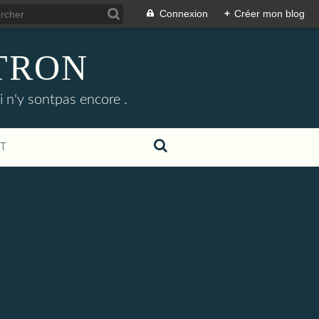
Connexion
+
Créer mon blog
ETRON
i n'y sontpas encore .
T