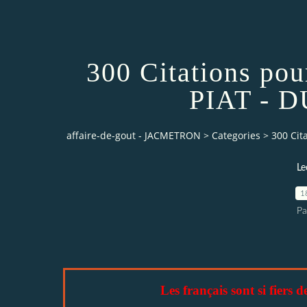
300 Citations pou
PIAT - D
affaire-de-gout - JACMETRON
>
Categories
>
300 Cit
Le
1
P
Les français sont si fiers d