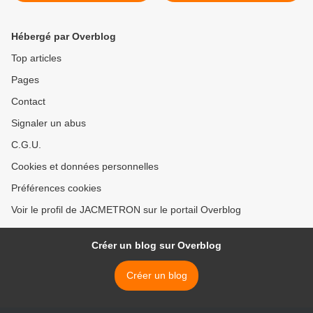
les cafés et les salons de
Monsanto», la journaliste
thés.
Marie-Monique Robin
présente un film sur les
Hébergé par Overblog
produits chimiques présents
dans nos aliments... >
Top articles
Pages
Contact
Signaler un abus
C.G.U.
Cookies et données personnelles
Préférences cookies
Voir le profil de JACMETRON sur le portail Overblog
Créer un blog sur Overblog
Créer un blog