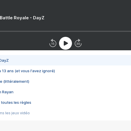
 Battle Royale - DayZ
 DayZ
 a 13 ans (et vous l'avez ignoré)
e (littéralement)
im Rayan
 toutes les règles
s les jeux vidéo
us choquant de Rockstar ? - Le scandale BULLY